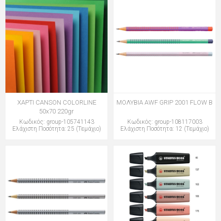
ΧΑΡΤΙ CANSON COLORLINE
ΜΟΛΥΒΙΑ AWF GRIP 2001 FLOW B
50x70 220gr
Κωδικός: group-105741143
Κωδικός: group-108117003
Ελάχιστη Ποσότητα: 25 (Τεμάχιο)
Ελάχιστη Ποσότητα: 12 (Τεμάχιο)