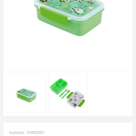
Κωδικός: 139002031