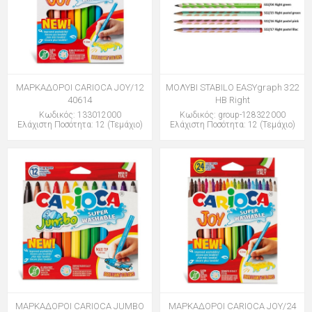
ΜΑΡΚΑΔΟΡΟΙ CARIOCA JOY/12
ΜΟΛΥΒΙ STABILO EASYgraph 322
40614
HB Right
Κωδικός: 133012000
Κωδικός: group-128322000
Ελάχιστη Ποσότητα: 12 (Τεμάχιο)
Ελάχιστη Ποσότητα: 12 (Τεμάχιο)
ΜΑΡΚΑΔΟΡΟΙ CARIOCA JUMBO
ΜΑΡΚΑΔΟΡΟΙ CARIOCA JOY/24