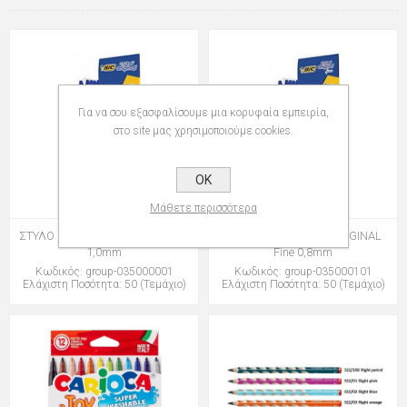
Για να σου εξασφαλίσουμε μια κορυφαία εμπειρία,
στο site μας χρησιμοποιούμε cookies.
OK
Μάθετε περισσότερα
ΣΤΥΛΟ BIC CRISTAL ORIGINAL M
ΣΤΥΛΟ BIC CRISTAL ORIGINAL
1,0mm
Fine 0,8mm
Κωδικός: group-035000001
Κωδικός: group-035000101
Ελάχιστη Ποσότητα: 50 (Τεμάχιο)
Ελάχιστη Ποσότητα: 50 (Τεμάχιο)