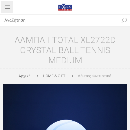
ΛΑΜΠΑ I-TOTAL XL2722D
CRYSTAL BALL TENNIS
MEDIUM
Αρχική
HOME & GIFT
Λάμπες-Φωτιστικά