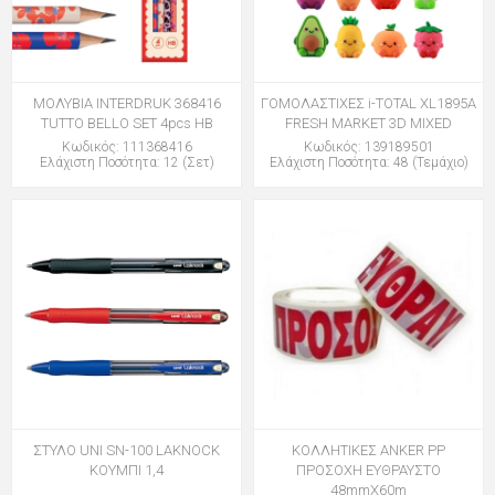
ΜΟΛΥΒΙΑ INTERDRUK 368416
ΓΟΜΟΛΑΣΤΙΧΕΣ i-TOTAL XL1895Α
TUTTO BELLO SET 4pcs HB
FRESH MARKET 3D MIXED
Κωδικός: 111368416
Κωδικός: 139189501
Ελάχιστη Ποσότητα: 12 (Σετ)
Ελάχιστη Ποσότητα: 48 (Τεμάχιο)
ΣΤΥΛΟ UNI SN-100 LAKNOCK
ΚΟΛΛΗΤΙΚΕΣ ANKER PP
ΚΟΥΜΠΙ 1,4
ΠΡΟΣΟΧΗ ΕΥΘΡΑΥΣΤΟ
48mmΧ60m