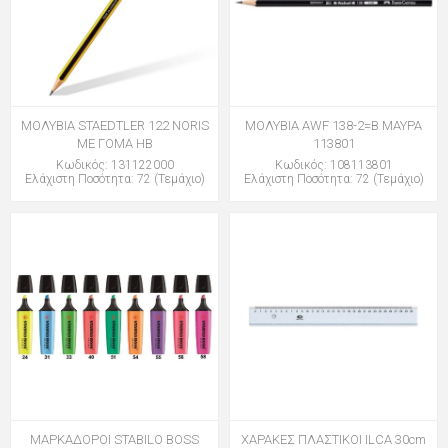
ΜΟΛΥΒΙΑ STAEDTLER 122 NORIS
ΜΟΛΥΒΙΑ AWF 138-2=B ΜΑΥΡΑ
ΜΕ ΓΟΜΑ HB
113801
Κωδικός: 131122000
Κωδικός: 108113801
Ελάχιστη Ποσότητα: 72 (Τεμάχιο)
Ελάχιστη Ποσότητα: 72 (Τεμάχιο)
ΜΑΡΚΑΔΟΡΟΙ STABILO BOSS
ΧΑΡΑΚΕΣ ΠΛΑΣΤΙΚΟΙ ILCA 30cm