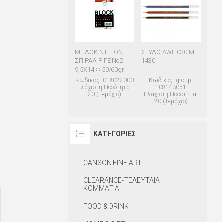
ΜΠΛΟΚ NTELON
ΣΤΥΛΟ AWF 030 M
ΣΠΙΡΑΛ ΡΙΓΕ Νο2
1430
9,5Χ14 Φ.50/60gr
Κωδικός: 018022000
Κωδικός: group-
Ελάχιστη Ποσότητα:
108143051
20 (Τεμάχιο)
Ελάχιστη Ποσότητα:
20 (Τεμάχιο)
ΚΑΤΗΓΟΡΊΕΣ
CANSON FINE ART
CLEARANCE-ΤΕΛΕΥΤΑΙΑ
ΚΟΜΜΑΤΙΑ
FOOD & DRINK