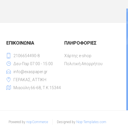
ΕΠΙΚΟΙΝΩΝΊΑ
ΠΛΗΡΟΦΟΡΊΕΣ
2106654490-8
Χάρτης e-shop
Δευ-Παρ 07:00 - 15:00
Πολιτική Απορρήτου
info@exaspaper.gr
ΓΕΡΑΚΑΣ, ΑΤΤΙΚΗ
Μιαούλη 66-68, Τ.Κ.15344
Powered by
nopCommerce
Designed by
Nop-Templates.com