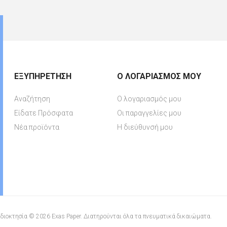
ΕΞΥΠΗΡΈΤΗΣΗ
Ο ΛΟΓΑΡΙΑΣΜΌΣ ΜΟΥ
Αναζήτηση
Ο λογαριασμός μου
Είδατε Πρόσφατα
Οι παραγγελίες μου
Νέα προϊόντα
Η διεύθυνσή μου
διοκτησία © 2026 Exas Paper. Διατηρούνται όλα τα πνευματικά δικαιώματα.