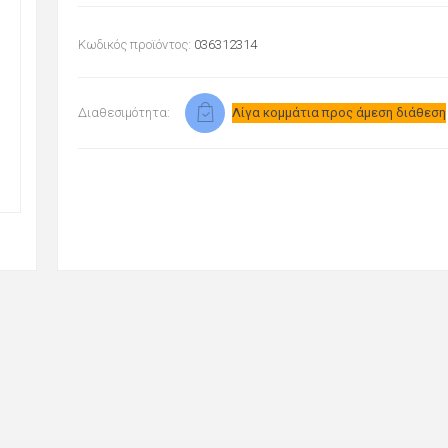
Κωδικός προϊόντος:
036312314
Διαθεσιμότητα:
Λίγα κομμάτια προς άμεση διάθεση