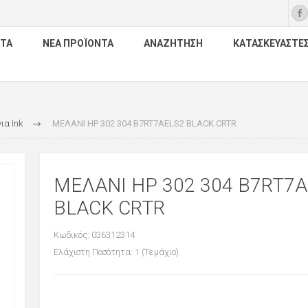
ΤΑ
ΝΈΑ ΠΡΟΪΌΝΤΑ
ΑΝΑΖΉΤΗΣΗ
ΚΑΤΑΣΚΕΥΑΣΤΈ
ια Ink
ΜΕΛΑΝΙ HP 302 304 B7RT7AELS2 BLACK CRTR
ΜΕΛΑΝΙ HP 302 304 B7RT7A
BLACK CRTR
Κωδικός: 036312314
Ελάχιστη Ποσότητα: 1 (Τεμάχιο)