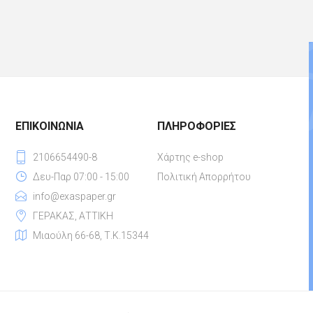
ΕΠΙΚΟΙΝΩΝΊΑ
ΠΛΗΡΟΦΟΡΊΕΣ
2106654490-8
Χάρτης e-shop
Δευ-Παρ 07:00 - 15:00
Πολιτική Απορρήτου
info@exaspaper.gr
ΓΕΡΑΚΑΣ, ΑΤΤΙΚΗ
Μιαούλη 66-68, Τ.Κ.15344