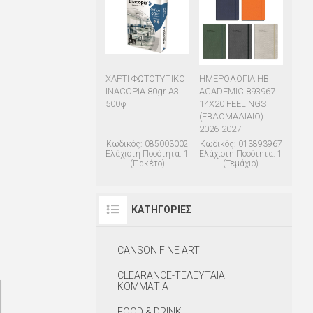
ΧΑΡΤΙ ΦΩΤΟΤΥΠΙΚΟ
ΗΜΕΡΟΛΟΓΙΑ ΗΒ
INACOPIA 80gr Α3
ACADEMIC 893967
500φ
14X20 FEELINGS
(ΕΒΔΟΜΑΔΙΑΙΟ)
2026-2027
Κωδικός: 085003002
Κωδικός: 013893967
Ελάχιστη Ποσότητα: 1
Ελάχιστη Ποσότητα: 1
(Πακέτο)
(Τεμάχιο)
ΚΑΤΗΓΟΡΊΕΣ
CANSON FINE ART
CLEARANCE-ΤΕΛΕΥΤΑΙΑ
ΚΟΜΜΑΤΙΑ
FOOD & DRINK