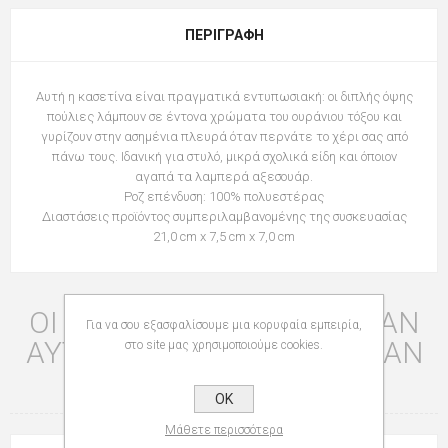
ΠΕΡΙΓΡΑΦΉ
Αυτή η κασετίνα είναι πραγματικά εντυπωσιακή: οι διπλής όψης
πούλιες λάμπουν σε έντονα χρώματα του ουράνιου τόξου και
γυρίζουν στην ασημένια πλευρά όταν περνάτε το χέρι σας από
πάνω τους. Ιδανική για στυλό, μικρά σχολικά είδη και όποιον
αγαπά τα λαμπερά αξεσουάρ.
Ροζ επένδυση: 100% πολυεστέρας
Διαστάσεις προϊόντος συμπεριλαμβανομένης της συσκευασίας
21,0 cm x 7,5 cm x 7,0 cm
ΟΙ ΠΕΛΆΤΕΣ ΠΟΥ ΑΓΌΡΑΣΑΝ
Για να σου εξασφαλίσουμε μια κορυφαία εμπειρία,
ΑΥΤΌ ΤΟ ΠΡΟΪΌΝ ΑΓΌΡΑΣΑΝ
στο site μας χρησιμοποιούμε cookies.
ΕΠΊΣΗΣ
OK
Μάθετε περισσότερα