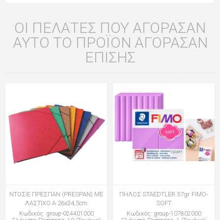
ΟΙ ΠΕΛΆΤΕΣ ΠΟΥ ΑΓΌΡΑΣΑΝ
ΑΥΤΌ ΤΟ ΠΡΟΪΌΝ ΑΓΌΡΑΣΑΝ
ΕΠΊΣΗΣ
ΝΤΟΣΙΕ ΠΡΕΣΠΑΝ (PRESPAN) ΜΕ
ΠΗΛΟΣ STAEDTLER 57gr FIMO-
ΛΑΣΤΙΧΟ Α 26x34,5cm
SOFT
Κωδικός: group-024401000
Κωδικός: group-107802000