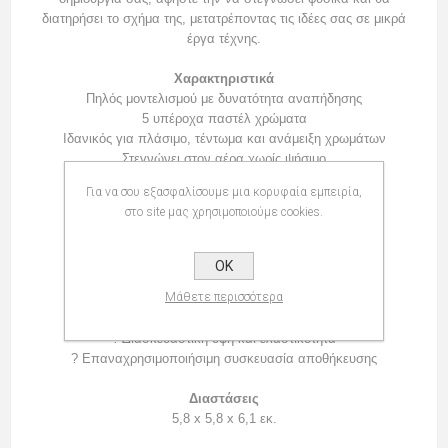
διατηρήσει το σχήμα της, μετατρέποντας τις ιδέες σας σε μικρά
έργα τέχνης.
Χαρακτηριστικά
Πηλός μοντελισμού με δυνατότητα αναπήδησης
5 υπέροχα παστέλ χρώματα
Ιδανικός για πλάσιμο, τέντωμα και ανάμειξη χρωμάτων
Στεγνώνει στον αέρα χωρίς ψήσιμο
Διατηρεί το σχήμα του μετά το στέγνωμα
Για να σου εξασφαλίσουμε μια κορυφαία εμπειρία,
Ενισχύει τη δημιουργικότητα και τη λεπτή κινητικότητα
στο site μας χρησιμοποιούμε cookies.
Πρακτικό μεταλλικό κουτί αποθήκευσης
Πλεονεκτήματα
OK
? Δημιουργικό και αισθητηριακό παιχνίδι
Μάθετε περισσότερα
? Εύκολος στη χρήση για παιδιά
? Ιδανικός για χειροτεχνίες και κατασκευές
? Διασκεδαστική υφή και ελαστικότητα
? Επαναχρησιμοποιήσιμη συσκευασία αποθήκευσης
Διαστάσεις
5,8 x 5,8 x 6,1 εκ.