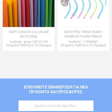
ΧΑΡΤΙ CANSON COLORLINE
ΑΝΤΙΣΤΡΕΣ TREND 964601
50x70 220gr
RAINBOW POWER ΡΑΒΔΟΙ
Κωδικός: group-105741143
Κωδικός: 114964601
Ελάχιστη Ποσότητα: 25 (Τεμάχιο)
Ελάχιστη Ποσότητα: 24 (Τεμάχιο)
ΕΠΙΘΥΜΕΊΤΕ ΕΝΗΜΈΡΩΣΗ ΓΙΑ ΝΈΑ
ΠΡΟΙΌΝΤΑ ΚΑΙ ΠΡΟΣΦΟΡΈΣ;