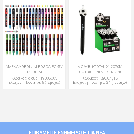
ΜΑΡΚΑΔΟΡΟΙ UNI POSCA PC-5M
ΜΟΛΥΒΙ i-TOTAL XL2070M
MEDIUM
FOOTBALL NEVER ENDING
Κωδικός: group-119005003
Κωδικός: 139207013
Ελάχιστη Ποσότητα: 6 (Τεμάχιο)
Ελάχιστη Ποσότητα: 24 (Τεμάχιο)
ΕΠΙΘΥΜΕΊΤΕ ΕΝΗΜΈΡΩΣΗ ΓΙΑ ΝΈΑ