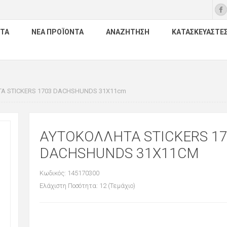
ΤΑ
ΝΈΑ ΠΡΟΪΌΝΤΑ
ΑΝΑΖΉΤΗΣΗ
ΚΑΤΑΣΚΕΥΑΣΤΈ
Α STICKERS 1703 DACHSHUNDS 31X11cm
ΑΥΤΟΚΟΛΛΗΤΑ STICKERS 1
DACHSHUNDS 31X11CM
Κωδικός: 145170300
Ελάχιστη Ποσότητα: 12 (Τεμάχιο)