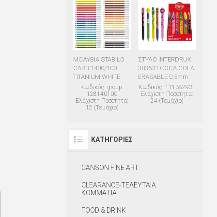
ΜΟΛΥΒΙΑ STABILO
ΣΤΥΛΟ INTERDRUK
CARB 1400/100
383631 COCA COLA
TITANIUM WHITE
ERASABLE 0,5mm
Κωδικός: group-
Κωδικός: 111382931
128140100
Ελάχιστη Ποσότητα:
Ελάχιστη Ποσότητα:
24 (Τεμάχιο)
12 (Τεμάχιο)
ΚΑΤΗΓΟΡΊΕΣ
CANSON FINE ART
CLEARANCE-ΤΕΛΕΥΤΑΙΑ
ΚΟΜΜΑΤΙΑ
FOOD & DRINK