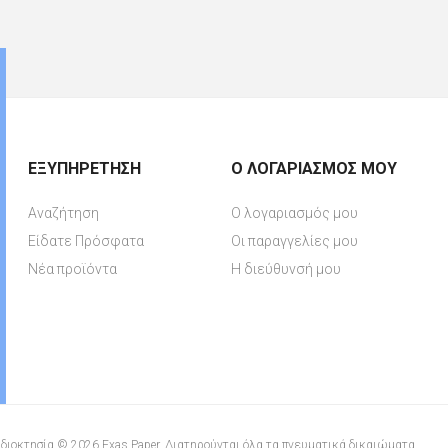
ΕΞΥΠΗΡΈΤΗΣΗ
Ο ΛΟΓΑΡΙΑΣΜΌΣ ΜΟΥ
Αναζήτηση
Ο λογαριασμός μου
Είδατε Πρόσφατα
Οι παραγγελίες μου
Νέα προϊόντα
Η διεύθυνσή μου
διοκτησία © 2026 Exas Paper. Διατηρούνται όλα τα πνευματικά δικαιώματα.