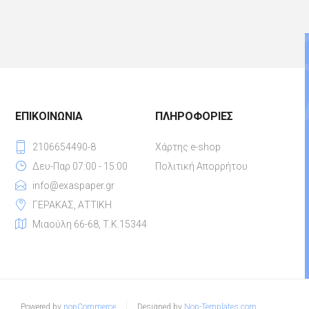
ΕΠΙΚΟΙΝΩΝΊΑ
ΠΛΗΡΟΦΟΡΊΕΣ
2106654490-8
Χάρτης e-shop
Δευ-Παρ 07:00 - 15:00
Πολιτική Απορρήτου
info@exaspaper.gr
ΓΕΡΑΚΑΣ, ΑΤΤΙΚΗ
Μιαούλη 66-68, Τ.Κ.15344
Powered by
nopCommerce
Designed by
Nop-Templates.com