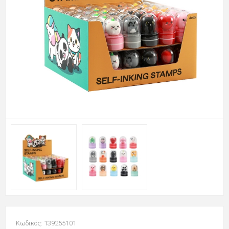
Κωδικός: 139255101