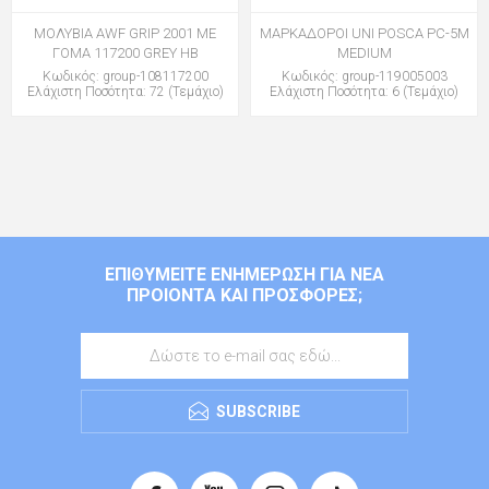
ΜΟΛΥΒΙΑ AWF GRIP 2001 ME
ΜΑΡΚΑΔΟΡΟΙ UNI POSCA PC-5M
ΓΟΜΑ 117200 GREY HB
MEDIUM
Κωδικός: group-108117200
Κωδικός: group-119005003
Ελάχιστη Ποσότητα: 72 (Τεμάχιο)
Ελάχιστη Ποσότητα: 6 (Τεμάχιο)
ΕΠΙΘΥΜΕΊΤΕ ΕΝΗΜΈΡΩΣΗ ΓΙΑ ΝΈΑ
ΠΡΟΙΌΝΤΑ ΚΑΙ ΠΡΟΣΦΟΡΈΣ;
SUBSCRIBE