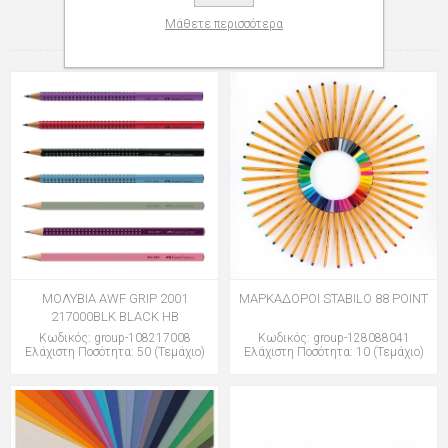
ΕΠΊΣΗΣ
Μάθετε περισσότερα
ΜΟΛΥΒΙΑ AWF GRIP 2001
ΜΑΡΚΑΔΟΡΟΙ STABILO 88 POINT
217000BLK BLACK HB
Κωδικός: group-108217008
Κωδικός: group-128088041
Ελάχιστη Ποσότητα: 50 (Τεμάχιο)
Ελάχιστη Ποσότητα: 10 (Τεμάχιο)