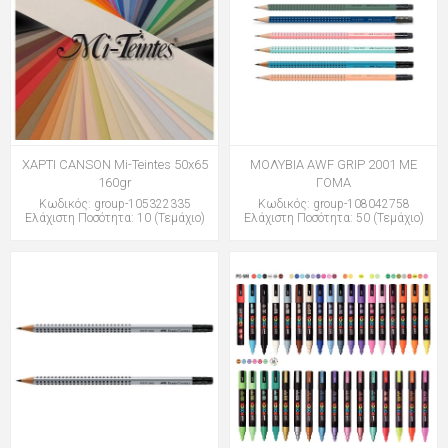
ΧΑΡΤΙ CANSON Mi-Teintes 50x65
ΜΟΛΥΒΙΑ AWF GRIP 2001 ME
160gr
ΓΟΜΑ
Κωδικός: group-105322335
Κωδικός: group-108042758
Ελάχιστη Ποσότητα: 10 (Τεμάχιο)
Ελάχιστη Ποσότητα: 50 (Τεμάχιο)