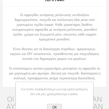
Οι σφραγίδες αυτόματης μελάνωσης συνδυάζουν
δημιουργικότητα, παιχνίδι και συλλεκτική αξία μέσα από
χαριτωμένα σχέδια kawaii. Κάθε χαρακτήρας διαθέτει
ενσωματωμένη σφραγίδα με αυτόματη μελάνωση, μοναδικό
σχέδιο, χρώμα και ξεχωριστό μότο, κάνοντας κάθε κομμάτι
πραγματικά μοναδικό.
Είναι ιδανικές για τη διακόσμηση τετραδίων, ημερολογίων,
καρτών και DIY κατασκευών, προσθέτοντας μια παιχνιδιάρικη
πινελιά στις δημιουργίες μικρών και μεγάλων.
Το αποσπώμενο καπάκι-χαρακτήρας μετατρέπει τη σφραγίδα σε
μια χαριτωμένη μίνι φιγούρα, ιδανική για παιχνίδι, διακόσμηση ή
συλλογή, προσφέροντας ακόμα περισσότερη διασκέδαση.
Για να σου εξασφαλίσουμε μια κορυφαία εμπειρία,
στο site μας χρησιμοποιούμε cookies.
ΟΙ ΠΕΛΆΤΕΣ ΠΟΥ ΑΓΌΡΑΣΑΝ
ΑΥΤΌ ΤΟ ΠΡΟΪΌΝ ΑΓΌΡΑΣΑΝ
OK