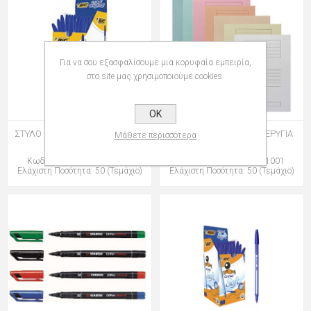
Για να σου εξασφαλίσουμε μια κορυφαία εμπειρία,
στο site μας χρησιμοποιούμε cookies.
OK
ΣΤΥΛΟ BIC CRISTAL ORIGINAL M
ΝΤΟΣΙΕ ΧΑΡΤΙΝΑ ΜΕ ΠΤΕΡΥΓΙΑ
Μάθετε περισσότερα
1,0mm
26,3x35cm
Κωδικός: group-035000001
Κωδικός: group-024001001
Ελάχιστη Ποσότητα: 50 (Τεμάχιο)
Ελάχιστη Ποσότητα: 50 (Τεμάχιο)