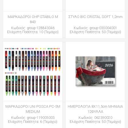
ΜΑΡΚΑΔΟΡΟΙ OHP STABILO M
ΣΤΥΛΟ BIC CRISTAL SOFT 1,2mm
843
Κωδικός: group-128843046
Κωδικός: group-035004001
Ελάχιστη Ποσότητα: 10 (Τεμάχιο)
Ελάχιστη Ποσότητα: 50 (Τεμάχιο)
ΜΑΡΚΑΔΟΡΟΙ UNI POSCA PC-5M
ΗΜΕΡΟΛΟΓΙΑ 8Χ11,5cm ΜΗΝΙΑΙΑ
MEDIUM
12ΦΥΛΛΑ
Κωδικός: group-119005003
Κωδικός: 062390020
Ελάχιστη Ποσότητα: 6 (Τεμάχιο)
Ελάχιστη Ποσότητα: 50 (Τεμάχιο)