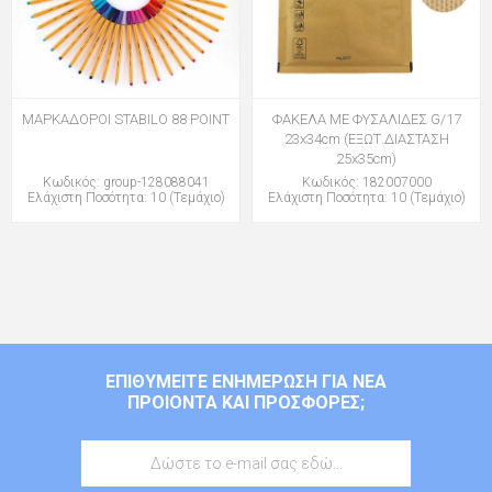
ΜΑΡΚΑΔΟΡΟΙ STABILO 88 POINT
ΦΑΚΕΛΑ ΜΕ ΦΥΣΑΛΙΔΕΣ G/17
23x34cm (ΕΞΩΤ.ΔΙΑΣΤΑΣΗ
25x35cm)
Κωδικός: group-128088041
Κωδικός: 182007000
Ελάχιστη Ποσότητα: 10 (Τεμάχιο)
Ελάχιστη Ποσότητα: 10 (Τεμάχιο)
ΕΠΙΘΥΜΕΊΤΕ ΕΝΗΜΈΡΩΣΗ ΓΙΑ ΝΈΑ
ΠΡΟΙΌΝΤΑ ΚΑΙ ΠΡΟΣΦΟΡΈΣ;