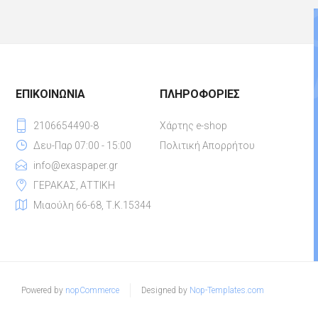
ΕΠΙΚΟΙΝΩΝΊΑ
ΠΛΗΡΟΦΟΡΊΕΣ
2106654490-8
Χάρτης e-shop
Δευ-Παρ 07:00 - 15:00
Πολιτική Απορρήτου
info@exaspaper.gr
ΓΕΡΑΚΑΣ, ΑΤΤΙΚΗ
Μιαούλη 66-68, Τ.Κ.15344
Powered by
nopCommerce
Designed by
Nop-Templates.com