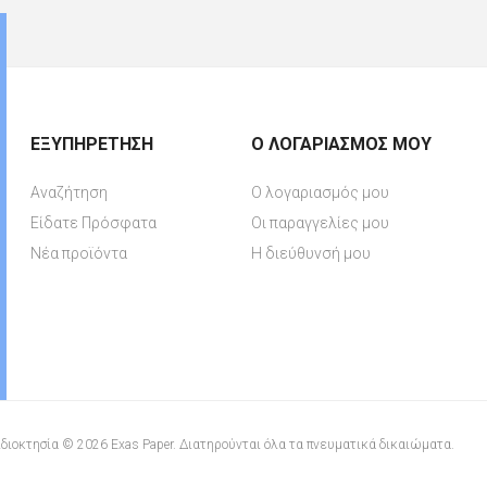
ΕΞΥΠΗΡΈΤΗΣΗ
Ο ΛΟΓΑΡΙΑΣΜΌΣ ΜΟΥ
Αναζήτηση
Ο λογαριασμός μου
Είδατε Πρόσφατα
Οι παραγγελίες μου
Νέα προϊόντα
Η διεύθυνσή μου
διοκτησία © 2026 Exas Paper. Διατηρούνται όλα τα πνευματικά δικαιώματα.