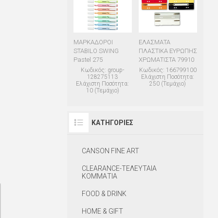
ΜΑΡΚΑΔΟΡΟΙ
ΕΛΑΣΜΑΤΑ
STABILO SWING
ΠΛΑΣΤΙΚΑ ΕΥΡΩΠΗΣ
Pastel 275
ΧΡΩΜΑΤΙΣΤΑ 79910
Κωδικός: group-
Κωδικός: 166799100
128275113
Ελάχιστη Ποσότητα:
Ελάχιστη Ποσότητα:
250 (Τεμάχιο)
10 (Τεμάχιο)
ΚΑΤΗΓΟΡΊΕΣ
CANSON FINE ART
CLEARANCE-ΤΕΛΕΥΤΑΙΑ
ΚΟΜΜΑΤΙΑ
FOOD & DRINK
HOME & GIFT