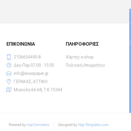
ΕΠΙΚΟΙΝΩΝΊΑ
ΠΛΗΡΟΦΟΡΊΕΣ
2106654490-8
Χάρτης e-shop
Δευ-Παρ 07:00 - 15:00
Πολιτική Απορρήτου
info@exaspaper.gr
ΓΕΡΑΚΑΣ, ΑΤΤΙΚΗ
Μιαούλη 66-68, Τ.Κ.15344
Powered by
nopCommerce
Designed by
Nop-Templates.com