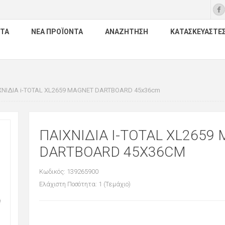
ΤΑ
ΝΈΑ ΠΡΟΪΌΝΤΑ
ΑΝΑΖΉΤΗΣΗ
ΚΑΤΑΣΚΕΥΑΣΤΈ
ΧΝΙΔΙΑ i-TOTAL XL2659 MAGNET DARTBOARD 45x36cm
ΠΑΙΧΝΙΔΙΑ I-TOTAL XL2659
DARTBOARD 45X36CM
Κωδικός: 139265900
Ελάχιστη Ποσότητα: 1 (Τεμάχιο)