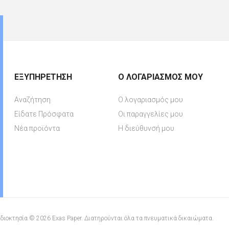
ΕΞΥΠΗΡΈΤΗΣΗ
Ο ΛΟΓΑΡΙΑΣΜΌΣ ΜΟΥ
Αναζήτηση
Ο λογαριασμός μου
Είδατε Πρόσφατα
Οι παραγγελίες μου
Νέα προϊόντα
Η διεύθυνσή μου
διοκτησία © 2026 Exas Paper. Διατηρούνται όλα τα πνευματικά δικαιώματα.