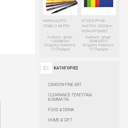
ΜΑΡΚΑΔΟΡΟΙ
ΝΤΟΣΙΕ PP ΜΕ
STABILO 68 PEN
ΛΑΣΤΙΧΟ 25Χ35cm
ΜΟΝΟΧΡΩΜΙΕΣ
Κωδικός: group-
Κωδικός: group-
128068046
054830010
Ελάχιστη Ποσότητα:
Ελάχιστη Ποσότητα:
10 (Τεμάχιο)
10 (Τεμάχιο)
ΚΑΤΗΓΟΡΊΕΣ
CANSON FINE ART
CLEARANCE-ΤΕΛΕΥΤΑΙΑ
ΚΟΜΜΑΤΙΑ
FOOD & DRINK
HOME & GIFT