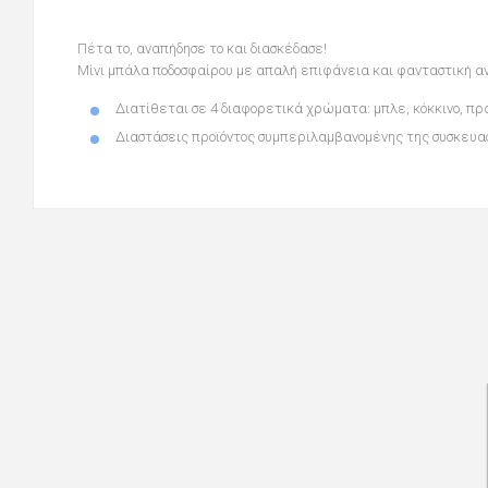
Πέτα το, αναπήδησε το και διασκέδασε!
Μίνι μπάλα ποδοσφαίρου με απαλή επιφάνεια και φανταστική α
Διατίθεται σε 4 διαφορετικά χρώματα: μπλε, κόκκινο, πρά
Διαστάσεις προϊόντος συμπεριλαμβανομένης της συσκευασ