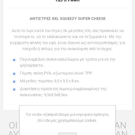
ΑΝΤΙΣΤΡΕΣ XXL SQUEEZY SUPER CHEESE
Αυτό το τυρί κατά του στρες σε μέγεθος XXL σας προσκαλεί να
το στύψετε, να το τσαλακώσετε και να το ζυμώσετε. Με την
ευχάριστη απαλή του υφή, είναι ιδανικό ως αντιπερισπασμός, για
παιχνίδι ή απλώς για την ανακούφιση από το άγχος.
Περιλαμβάνει συσκευασία δώρου με τρύπα για να την
ψηλαφήσετε.
Γέμιση: σκόνη PVA, εξωτερικό υλικό: TPR
Μέγεθος: περίπου 9,5 x 9,5 x 8 εκ.
Διαστάσεις προϊόντος συμπεριλαμβανομένης της
συσκευασίας: 9,5x9,5x8,5εκ.
Για να σου εξασφαλίσουμε μια κορυφαία εμπειρία,
στο site μας χρησιμοποιούμε cookies.
ΟΙ ΠΕΛΆΤΕΣ ΠΟΥ ΑΓΌΡΑΣΑΝ
ΑΥΤΌ ΤΟ ΠΡΟΪΌΝ ΑΓΌΡΑΣΑΝ