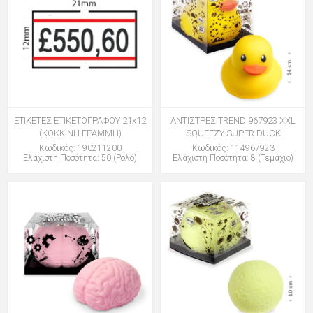
ΕΤΙΚΕΤΕΣ ΕΤΙΚΕΤΟΓΡΑΦΟΥ 21x12
ΑΝΤΙΣΤΡΕΣ TREND 967923 XXL
(ΚΟΚΚΙΝΗ ΓΡΑΜΜΗ)
SQUEEZY SUPER DUCK
Κωδικός: 190211200
Κωδικός: 114967923
Ελάχιστη Ποσότητα: 50 (Ρολό)
Ελάχιστη Ποσότητα: 8 (Τεμάχιο)