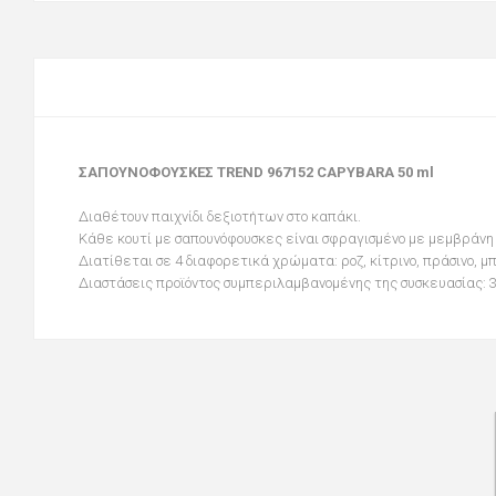
ΣΑΠΟΥΝΟΦΟΥΣΚΕΣ TREND 967152 CAPYBARA 50 ml
Διαθέτουv παιχνίδι δεξιοτήτων στο καπάκι.
Κάθε κουτί με σαπουνόφουσκες είναι σφραγισμένο με μεμβράνη
Διατίθεται σε 4 διαφορετικά χρώματα: ροζ, κίτρινο, πράσινο, μ
Διαστάσεις προϊόντος συμπεριλαμβανομένης της συσκευασίας: 3