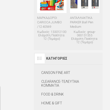
ΜΑΡΚΑΔΟΡΟΙ
ΑΝΤΑΛΛΑΚΤΙΚΑ
CARIOCA JUMBO
PARKER Ball Pen
/12 40569
Medium
Κωδικός: 133012100
Κωδικός: group-
Ελάχιστη Ποσότητα:
065131353
12 (Τεμάχιο)
Ελάχιστη Ποσότητα:
12 (Τεμάχιο)
ΚΑΤΗΓΟΡΊΕΣ
CANSON FINE ART
CLEARANCE-ΤΕΛΕΥΤΑΙΑ
ΚΟΜΜΑΤΙΑ
FOOD & DRINK
HOME & GIFT