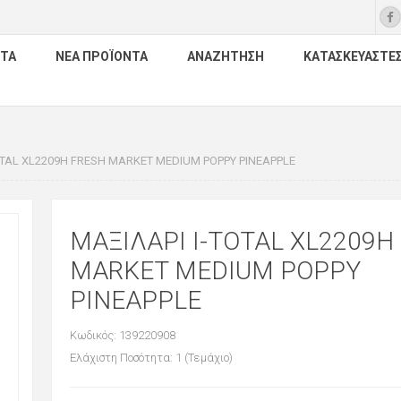
ΤΑ
ΝΈΑ ΠΡΟΪΌΝΤΑ
ΑΝΑΖΉΤΗΣΗ
ΚΑΤΑΣΚΕΥΑΣΤΈ
OTAL XL2209H FRESH MARKET MEDIUM POPPY PINEAPPLE
ΜΑΞΙΛΑΡΙ I-TOTAL XL2209H
MARKET MEDIUM POPPY
PINEAPPLE
Κωδικός: 139220908
Ελάχιστη Ποσότητα: 1 (Τεμάχιο)