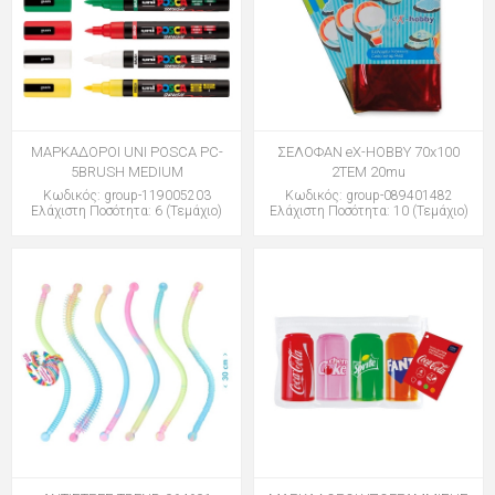
ΜΑΡΚΑΔΟΡΟΙ UNI POSCA PC-
ΣΕΛΟΦΑΝ eX-HOBBY 70x100
5BRUSH MEDIUM
2TEM 20mu
Κωδικός: group-119005203
Κωδικός: group-089401482
Ελάχιστη Ποσότητα: 6 (Τεμάχιο)
Ελάχιστη Ποσότητα: 10 (Τεμάχιο)