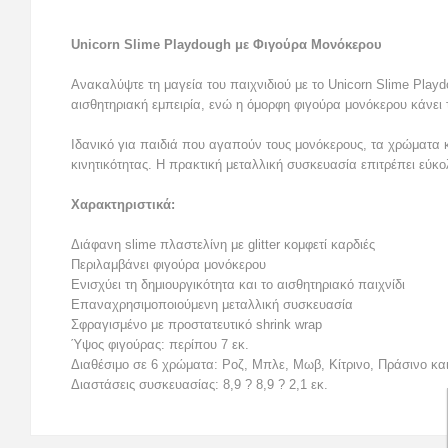
Unicorn Slime Playdough με Φιγούρα Μονόκερου
Ανακαλύψτε τη μαγεία του παιχνιδιού με το Unicorn Slime Play
αισθητηριακή εμπειρία, ενώ η όμορφη φιγούρα μονόκερου κάνει τ
Ιδανικό για παιδιά που αγαπούν τους μονόκερους, τα χρώματα κ
κινητικότητας. Η πρακτική μεταλλική συσκευασία επιτρέπει εύκ
Χαρακτηριστικά:
Διάφανη slime πλαστελίνη με glitter κομφετί καρδιές
Περιλαμβάνει φιγούρα μονόκερου
Ενισχύει τη δημιουργικότητα και το αισθητηριακό παιχνίδι
Επαναχρησιμοποιούμενη μεταλλική συσκευασία
Σφραγισμένο με προστατευτικό shrink wrap
Ύψος φιγούρας: περίπου 7 εκ.
Διαθέσιμο σε 6 χρώματα: Ροζ, Μπλε, Μωβ, Κίτρινο, Πράσινο κα
Διαστάσεις συσκευασίας: 8,9 ? 8,9 ? 2,1 εκ.