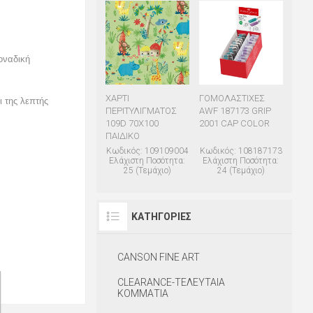
οναδική
ΧΑΡΤΙ
ΓΟΜΟΛΑΣΤΙΧΕΣ
ι της λεπτής
ΠΕΡΙΤΥΛΙΓΜΑΤΟΣ
AWF 187173 GRIP
109D 70Χ100
2001 CAP COLOR
ΠΑΙΔΙΚΟ
Κωδικός: 109109004
Κωδικός: 108187173
Ελάχιστη Ποσότητα:
Ελάχιστη Ποσότητα:
25 (Τεμάχιο)
24 (Τεμάχιο)
ΚΑΤΗΓΟΡΊΕΣ
CANSON FINE ART
CLEARANCE-ΤΕΛΕΥΤΑΙΑ
ΚΟΜΜΑΤΙΑ