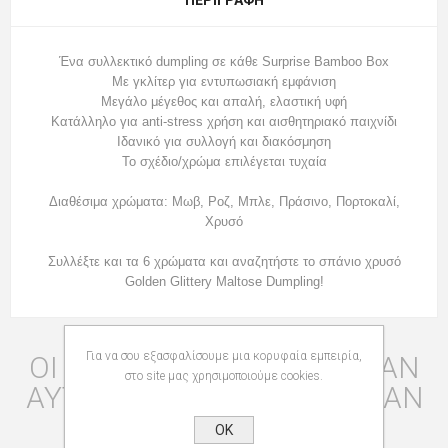
Ένα συλλεκτικό dumpling σε κάθε Surprise Bamboo Box
Με γκλίτερ για εντυπωσιακή εμφάνιση
Μεγάλο μέγεθος και απαλή, ελαστική υφή
Κατάλληλο για anti-stress χρήση και αισθητηριακό παιχνίδι
Ιδανικό για συλλογή και διακόσμηση
Το σχέδιο/χρώμα επιλέγεται τυχαία
Διαθέσιμα χρώματα: Μωβ, Ροζ, Μπλε, Πράσινο, Πορτοκαλί,
Χρυσό
Συλλέξτε και τα 6 χρώματα και αναζητήστε το σπάνιο χρυσό
Golden Glittery Maltose Dumpling!
Για να σου εξασφαλίσουμε μια κορυφαία εμπειρία,
ΟΙ ΠΕΛΆΤΕΣ ΠΟΥ ΑΓΌΡΑΣΑΝ
στο site μας χρησιμοποιούμε cookies.
ΑΥΤΌ ΤΟ ΠΡΟΪΌΝ ΑΓΌΡΑΣΑΝ
ΕΠΊΣΗΣ
OK