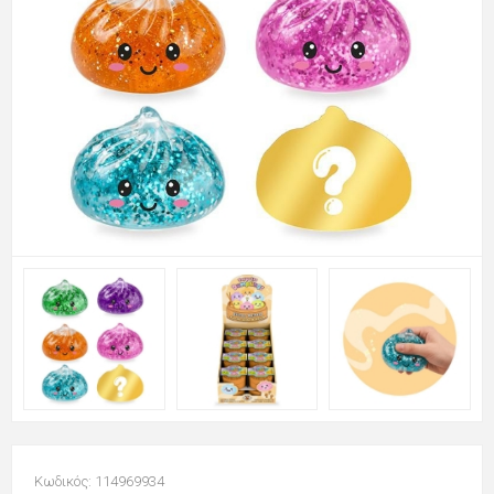
Κωδικός: 114969934